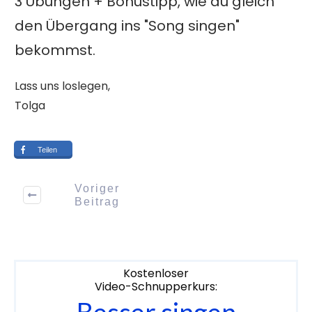
3 Übungen + Bonustipp, wie du gleich
den Übergang ins "Song singen"
bekommst.
Lass uns loslegen,
Tolga
Teilen
Voriger
Beitrag
Kostenloser
Video-Schnupperkurs:
Besser singen