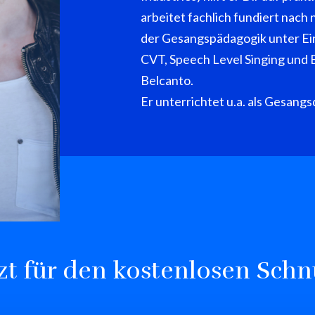
arbeitet fachlich fundiert nac
der Gesangspädagogik unter E
CVT, Speech Level Singing und E
Belcanto.
Er unterrichtet u.a. als Gesang
tzt für den kostenlosen Schn