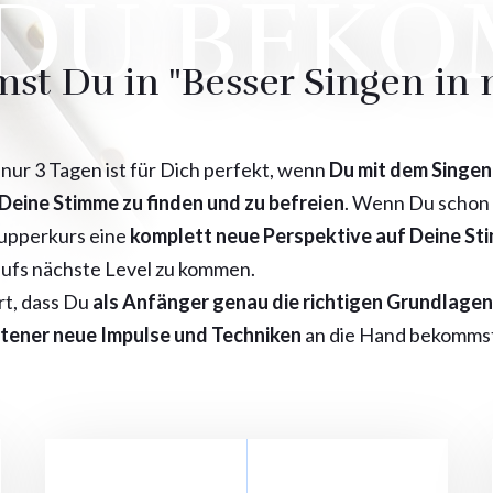
DU BEK
t Du in "Besser Singen in n
 nur 3 Tagen ist für Dich perfekt, wenn
Du mit dem Singen 
Deine Stimme zu finden und zu befreien
. Wenn Du schon l
hnupperkurs eine
komplett neue Perspektive auf Deine St
fs nächste Level zu kommen.
ert, dass Du
als Anfänger genau die richtigen Grundlagen
tener neue Impulse und Techniken
an die Hand bekommst