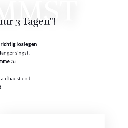
OMMST
ur 3 Tagen"!
richtig loslegen
änger singst,
imme
zu
aufbaust und
.