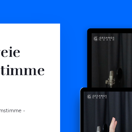
eie
Stimme
umstimme -