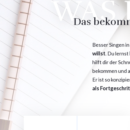
WAS 
Das bekomms
Besser Singen in
willst
. Du lernst
hilft dir der Sc
bekommen und au
Er ist so konzipi
als
Fortgeschrit